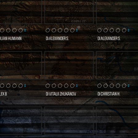
0
0
0
ULIAN HUMANN
Di
ALEXANDER S.
Di
ALEXANDER S.
2 VISITE
1 VISITE
1 VISITE
COPRI E VOTA
SCOPRI E VOTA
SCOPRI E VO
ORA
ORA
ORA
0
0
0
LEX B
Di
VITALII ZHUKANOV
Di
CHRISTIAN H.
0 VISITE
0 VISITE
0 VISITE
COPRI E VOTA
SCOPRI E VOTA
SCOPRI E VO
ORA
ORA
ORA