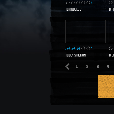
0
Di
RINGOLD V.
Di
R
1 VISITE
SCOPRI E VOTA
S
ORA
7
Di
DENIS HILLION
Di
S
1
2
3
4
18 VISITE
SCOPRI E VOTA
S
ORA