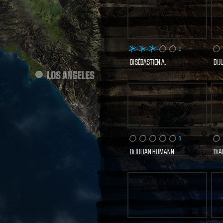
2
Di
SÉBASTIEN A.
Di
J
3 VISITE
SCOPRI E VOTA
S
ORA
0
Di
JULIAN HUMANN
Di
A
2 VISITE
SCOPRI E VOTA
S
ORA