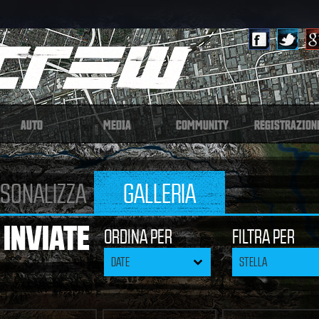
AUTO
MEDIA
COMMUNITY
REGISTRAZION
SONALIZZA
GALLERIA
 INVIATE
ORDINA PER
FILTRA PER
DATE
STELLA