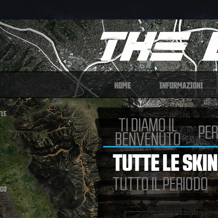
HOME
INFORMAZIONI
TI DIAMO IL
PER
BENVENUTO
TUTTE LE SKIN
TUTTO IL PERIODO