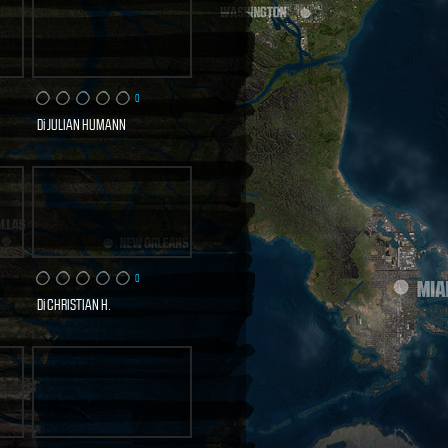
0
Di
JULIAN HUMANN
3 VISITE
TA
SCOPRI E VOTA
ORA
0
Di
CHRISTIAN H.
1 VISITE
TA
SCOPRI E VOTA
ORA