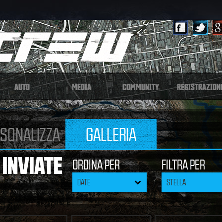
AUTO
MEDIA
COMMUNITY
REGISTRAZION
SONALIZZA
GALLERIA
 INVIATE
ORDINA PER
FILTRA PER
DATE
STELLA