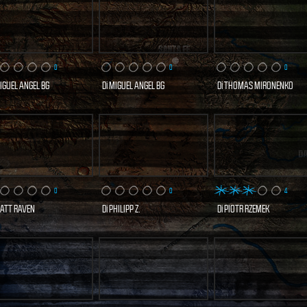
0
0
0
IGUEL ANGEL BG
Di
MIGUEL ANGEL BG
Di
THOMAS MIRONENKO
0 VISITE
0 VISITE
0 VISITE
COPRI E VOTA
SCOPRI E VOTA
SCOPRI E VO
ORA
ORA
ORA
0
0
4
ATT RAVEN
Di
PHILIPP Z.
Di
PIOTR RZEMEK
1 VISITE
0 VISITE
6 VISITE
COPRI E VOTA
SCOPRI E VOTA
SCOPRI E VO
ORA
ORA
ORA