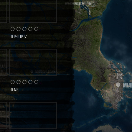
0
Di
PHILIPP Z.
0 VISITE
TA
SCOPRI E VOTA
ORA
0
Di
A R
0 VISITE
TA
SCOPRI E VOTA
ORA