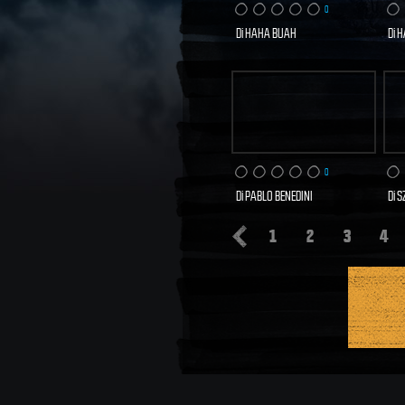
0
Di
HAHA BUAH
Di
H
0 VISITE
SCOPRI E VOTA
S
ORA
0
Di
PABLO BENEDINI
Di
S
1
2
3
4
0 VISITE
SCOPRI E VOTA
S
ORA