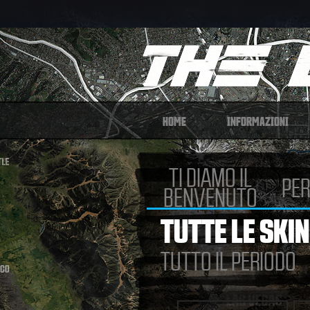
HOME
INFORMAZIONI
TI DIAMO IL
PER
BENVENUTO
TUTTE LE SKIN
TUTTO IL PERIODO