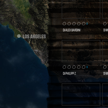
0
Di
ALEX BARDINI
Di
M
0 VISITE
SCOPRI E VOTA
S
ORA
0
Di
PHILIPP Z.
Di
M
0 VISITE
SCOPRI E VOTA
S
ORA