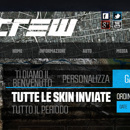
HOME
INFORMAZIONI
AUTO
MEDIA
TI DIAMO IL
PERSONALIZZA
G
BENVENUTO
TUTTE LE SKIN INVIATE
ORDI
TUTTO IL PERIODO
DATE