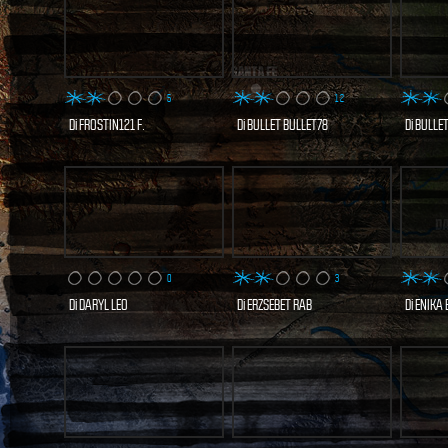
5
12
Di
FROSTIN121 F.
Di
BULLET BULLET78
Di
BULLET
10 VISITE
15 VISITE
SCOPRI E VOTA
SCOPRI E VOTA
SCO
ORA
ORA
0
3
Di
DARYL LEO
Di
ERZSEBET RAB
Di
ENIKA 
1 VISITE
4 VISITE
SCOPRI E VOTA
SCOPRI E VOTA
SCO
ORA
ORA