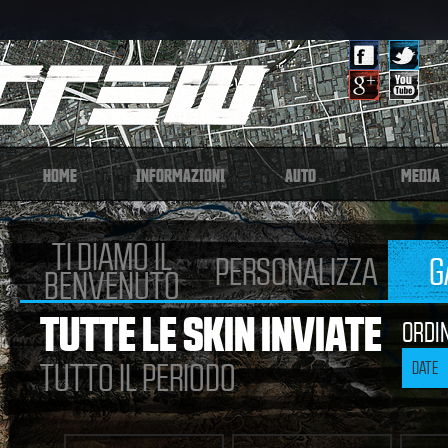
HOME
INFORMAZIONI
AUTO
MEDIA
TI DIAMO IL
PERSONALIZZA
G
BENVENUTO
TUTTE LE SKIN INVIATE
ORDI
TUTTO IL PERIODO
DATE