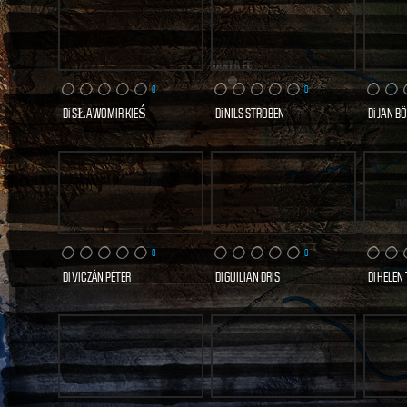
0
0
Di
SŁAWOMIR KIEŚ
Di
NILS STROBEN
Di
JAN BÖ
0 VISITE
0 VISITE
SCOPRI E VOTA
SCOPRI E VOTA
SCO
ORA
ORA
0
0
Di
VICZÁN PÉTER
Di
GUILIAN DRIS
Di
HELEN 
0 VISITE
0 VISITE
SCOPRI E VOTA
SCOPRI E VOTA
SCO
ORA
ORA