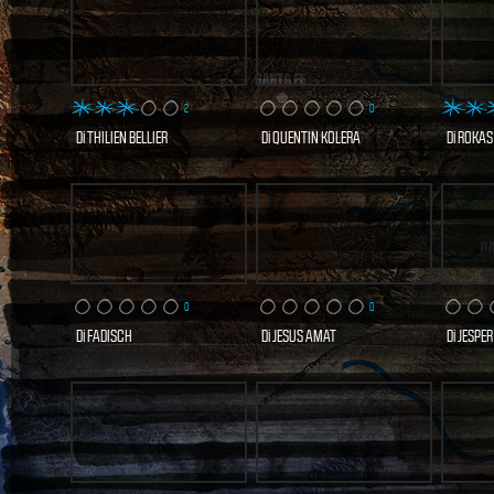
2
0
Di
THILIEN BELLIER
Di
QUENTIN KOLERA
Di
ROKAS
2 VISITE
0 VISITE
SCOPRI E VOTA
SCOPRI E VOTA
SCO
ORA
ORA
0
0
Di
FADISCH
Di
JESUS AMAT
Di
JESPE
1 VISITE
1 VISITE
SCOPRI E VOTA
SCOPRI E VOTA
SCO
ORA
ORA