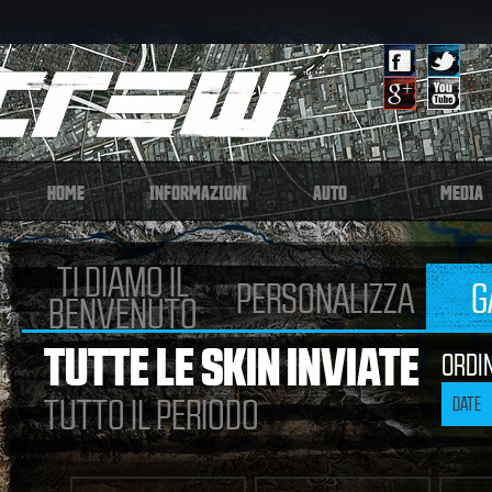
HOME
INFORMAZIONI
AUTO
MEDIA
TI DIAMO IL
PERSONALIZZA
G
BENVENUTO
TUTTE LE SKIN INVIATE
ORDI
TUTTO IL PERIODO
DATE